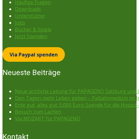
Häufige Fragen
Downloads
Unterstützer
Jobs
Bücher & Spiele
Jetzt Spenden
Via Paypal spenden
Neueste Beiträge
Neue ärztliche Leitung für PAPAGENO Salzburg un
Den Tagen mehr Leben geben – Palliativmedizin im 
Ente gut, alles gut: 5.000 Euro-Spende für die Hospiz-
Besuch zum Lachen
Via MOZART für PAPAGENO
Kontakt