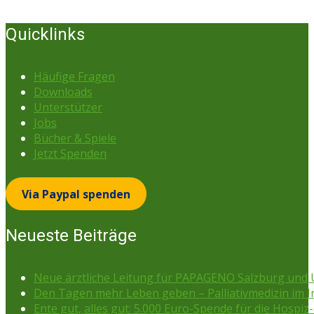
Quicklinks
Häufige Fragen
Downloads
Unterstützer
Jobs
Bücher & Spiele
Jetzt Spenden
Via Paypal spenden
Neueste Beiträge
Neue ärztliche Leitung für PAPAGENO Salzburg un
Den Tagen mehr Leben geben – Palliativmedizin im 
Ente gut, alles gut: 5.000 Euro-Spende für die Hospiz-