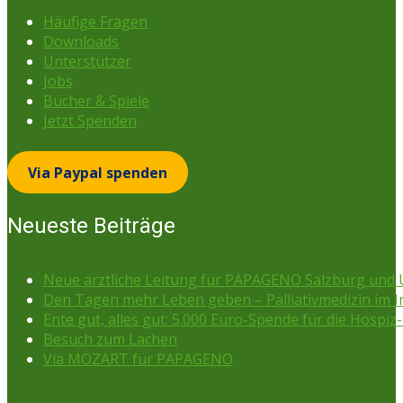
Häufige Fragen
Downloads
Unterstützer
Jobs
Bücher & Spiele
Jetzt Spenden
Via Paypal spenden
Neueste Beiträge
Neue ärztliche Leitung für PAPAGENO Salzburg un
Den Tagen mehr Leben geben – Palliativmedizin im 
Ente gut, alles gut: 5.000 Euro-Spende für die Hospiz-
Besuch zum Lachen
Via MOZART für PAPAGENO