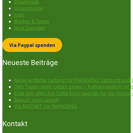
Downloads
Unterstützer
Jobs
Bücher & Spiele
Jetzt Spenden
Via Paypal spenden
Neueste Beiträge
Neue ärztliche Leitung für PAPAGENO Salzburg un
Den Tagen mehr Leben geben – Palliativmedizin im 
Ente gut, alles gut: 5.000 Euro-Spende für die Hospiz-
Besuch zum Lachen
Via MOZART für PAPAGENO
Kontakt