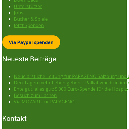
Downloads
Unterstützer
Jobs
Bücher & Spiele
Jetzt Spenden
Via Paypal spenden
Neueste Beiträge
Neue ärztliche Leitung für PAPAGENO Salzburg un
Den Tagen mehr Leben geben – Palliativmedizin im 
Ente gut, alles gut: 5.000 Euro-Spende für die Hospiz-
Besuch zum Lachen
Via MOZART für PAPAGENO
Kontakt