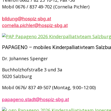
Telefon 0662 / 82 23 10-12, Fax -36
Mobil 0676 / 837 49-702 (Cornelia Pichler)
bil
dung@h
ospiz-sbg.at
cornelia.pichler@hospiz-sbg.at
PAPAGENO – mobiles Kinderpalliativteam Salzb
Dr. Johannes Spenger
Buchholzhofstraße 3 und 3a
5020 Salzburg
Mobil 0676/ 837 49-507 (Montag, 9:00–12:00)
papageno.stadt@hospiz-sbg.at