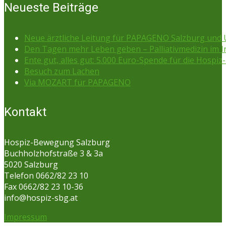
Neueste Beiträge
Neue ärztliche Leitung für PAPAGENO Salzburg un
Den Tagen mehr Leben geben – Palliativmedizin im 
Ente gut, alles gut: 5.000 Euro-Spende für die Hospiz-
Besuch zum Lachen
Via MOZART für PAPAGENO
Kontakt
Hospiz-Bewegung Salzburg
Buchholzhofstraße 3 & 3a
5020 Salzburg
Telefon 0662/82 23 10
Fax 0662/82 23 10-36
info@hospiz-sbg.at
Impressum