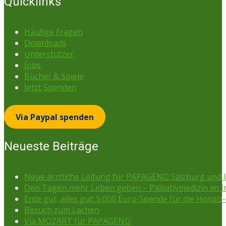
Quicklinks
Häufige Fragen
Downloads
Unterstützer
Jobs
Bücher & Spiele
Jetzt Spenden
Via Paypal spenden
Neueste Beiträge
Neue ärztliche Leitung für PAPAGENO Salzburg un
Den Tagen mehr Leben geben – Palliativmedizin im 
Ente gut, alles gut: 5.000 Euro-Spende für die Hospiz-
Besuch zum Lachen
Via MOZART für PAPAGENO