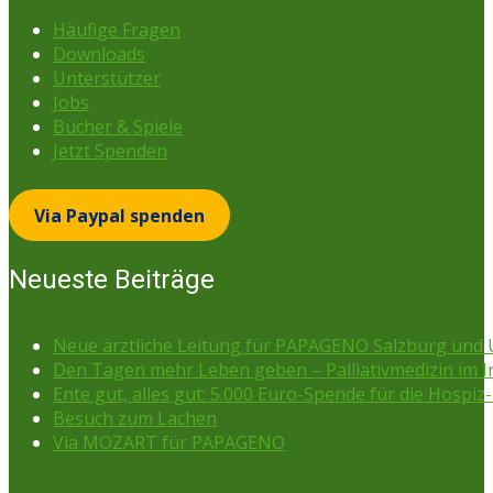
Häufige Fragen
Downloads
Unterstützer
Jobs
Bücher & Spiele
Jetzt Spenden
Via Paypal spenden
Neueste Beiträge
Neue ärztliche Leitung für PAPAGENO Salzburg un
Den Tagen mehr Leben geben – Palliativmedizin im 
Ente gut, alles gut: 5.000 Euro-Spende für die Hospiz-
Besuch zum Lachen
Via MOZART für PAPAGENO