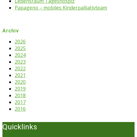
Lebensraum Tageshospiz
Papageno – mobiles Kinderpalliativteam
Archiv
2026
2025
2024
2023
2022
2021
2020
2019
2018
2017
2016
Quicklinks