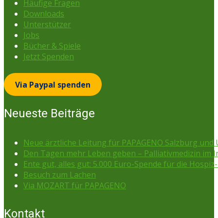
Häufige Fragen
Downloads
Unterstützer
Jobs
Bücher & Spiele
Jetzt Spenden
Via Paypal spenden
Neueste Beiträge
Neue ärztliche Leitung für PAPAGENO Salzburg un
Den Tagen mehr Leben geben – Palliativmedizin im 
Ente gut, alles gut: 5.000 Euro-Spende für die Hospiz-
Besuch zum Lachen
Via MOZART für PAPAGENO
Kontakt