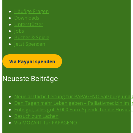
Häufige Fragen
Downloads
Unterstützer
Jobs
Bücher & Spiele
Jetzt Spenden
Via Paypal spenden
Neueste Beiträge
Neue ärztliche Leitung für PAPAGENO Salzburg un
Den Tagen mehr Leben geben – Palliativmedizin im 
Ente gut, alles gut: 5.000 Euro-Spende für die Hospiz-
Besuch zum Lachen
Via MOZART für PAPAGENO