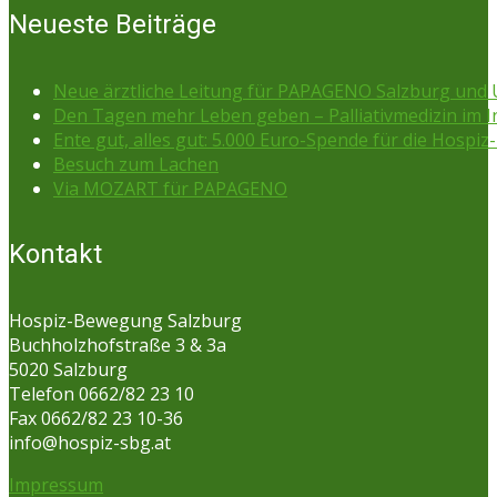
Neueste Beiträge
Neue ärztliche Leitung für PAPAGENO Salzburg un
Den Tagen mehr Leben geben – Palliativmedizin im 
Ente gut, alles gut: 5.000 Euro-Spende für die Hospiz-
Besuch zum Lachen
Via MOZART für PAPAGENO
Kontakt
Hospiz-Bewegung Salzburg
Buchholzhofstraße 3 & 3a
5020 Salzburg
Telefon 0662/82 23 10
Fax 0662/82 23 10-36
info@hospiz-sbg.at
Impressum