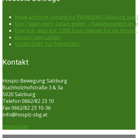
Neue ärztliche Leitung für PAPAGENO Salzburg un
Den Tagen mehr Leben geben – Palliativmedizin im 
Ente gut, alles gut: 5.000 Euro-Spende für die Hospiz-
Besuch zum Lachen
Via MOZART für PAPAGENO
Kontakt
Hospiz-Bewegung Salzburg
Buchholzhofstraße 3 & 3a
5020 Salzburg
Telefon 0662/82 23 10
Fax 0662/82 23 10-36
info@hospiz-sbg.at
Impressum