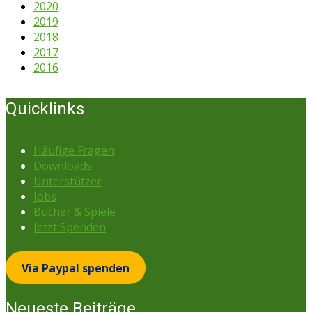
2020
2019
2018
2017
2016
Quicklinks
Häufige Fragen
Downloads
Unterstützer
Jobs
Bücher & Spiele
Jetzt Spenden
Via Paypal spenden
Neueste Beiträge