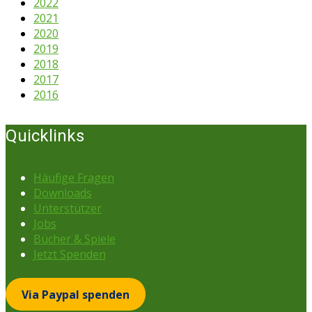
2022
2021
2020
2019
2018
2017
2016
Quicklinks
Häufige Fragen
Downloads
Unterstützer
Jobs
Bücher & Spiele
Jetzt Spenden
Via Paypal spenden