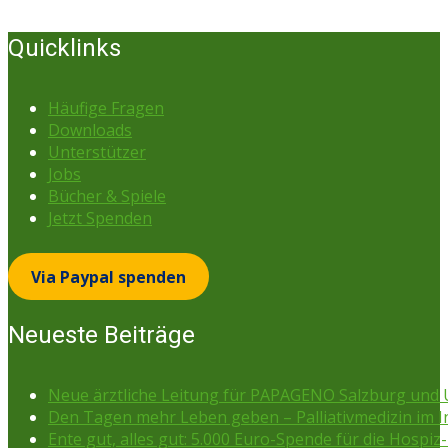
Quicklinks
Häufige Fragen
Downloads
Unterstützer
Jobs
Bücher & Spiele
Jetzt Spenden
Via Paypal spenden
Neueste Beiträge
Neue ärztliche Leitung für PAPAGENO Salzburg un
Den Tagen mehr Leben geben – Palliativmedizin im 
Ente gut, alles gut: 5.000 Euro-Spende für die Hospiz-