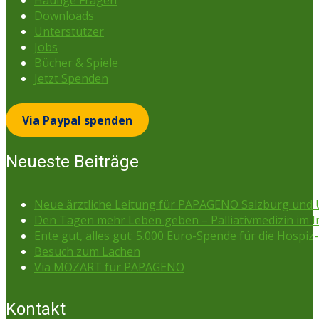
Häufige Fragen
Downloads
Unterstützer
Jobs
Bücher & Spiele
Jetzt Spenden
Via Paypal spenden
Neueste Beiträge
Neue ärztliche Leitung für PAPAGENO Salzburg un
Den Tagen mehr Leben geben – Palliativmedizin im 
Ente gut, alles gut: 5.000 Euro-Spende für die Hospiz-
Besuch zum Lachen
Via MOZART für PAPAGENO
Kontakt