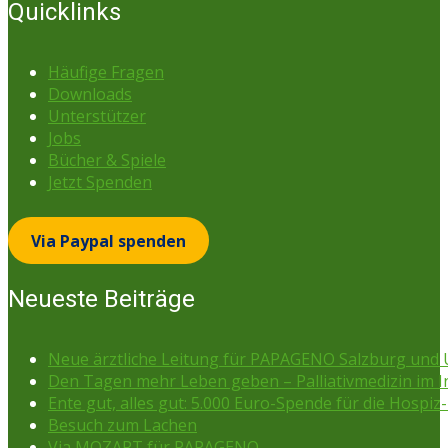
Quicklinks
Häufige Fragen
Downloads
Unterstützer
Jobs
Bücher & Spiele
Jetzt Spenden
Via Paypal spenden
Neueste Beiträge
Neue ärztliche Leitung für PAPAGENO Salzburg un
Den Tagen mehr Leben geben – Palliativmedizin im 
Ente gut, alles gut: 5.000 Euro-Spende für die Hospiz-
Besuch zum Lachen
Via MOZART für PAPAGENO